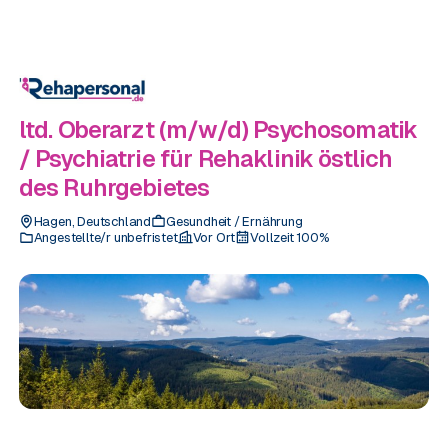
ltd. Oberarzt (m/w/d) Psychosomatik
/ Psychiatrie für Rehaklinik östlich
des Ruhrgebietes
Hagen
,
Deutschland
Gesundheit / Ernährung
Angestellte/r unbefristet
Vor Ort
Vollzeit
100
%