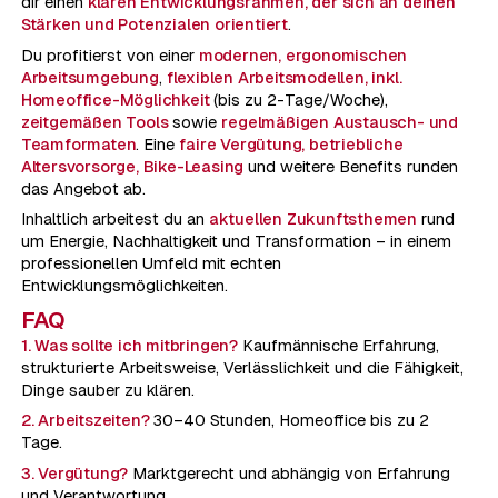
dir einen
klaren Entwicklungsrahmen, der sich an deinen
Stärken und Potenzialen orientiert
.
Du profitierst von einer
modernen, ergonomischen
Arbeitsumgebung
,
flexiblen Arbeitsmodellen, inkl.
Homeoffice-Möglichkeit
(bis zu 2-Tage/Woche),
zeitgemäßen Tools
sowie
regelmäßigen Austausch- und
Teamformaten
. Eine
faire Vergütung, betriebliche
Altersvorsorge, Bike-Leasing
und weitere Benefits runden
das Angebot ab.
Inhaltlich arbeitest du an
aktuellen Zukunftsthemen
rund
um Energie, Nachhaltigkeit und Transformation – in einem
professionellen Umfeld mit echten
Entwicklungsmöglichkeiten.
FAQ
1. Was sollte ich mitbringen?
Kaufmännische Erfahrung,
strukturierte Arbeitsweise, Verlässlichkeit und die Fähigkeit,
Dinge sauber zu klären.
2. Arbeitszeiten?
30–40 Stunden, Homeoffice bis zu 2
Tage.
3. Vergütung?
Marktgerecht und abhängig von Erfahrung
und Verantwortung.