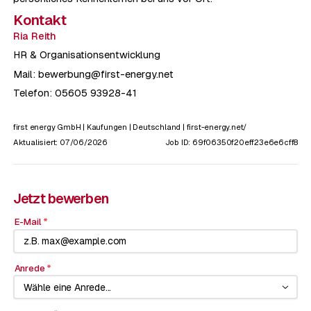
Kontakt
Ria Reith
HR & Organisationsentwicklung
Mail: bewerbung@first-energy.net
Telefon: 05605 93928-41
first energy GmbH | Kaufungen | Deutschland | first-energy.net/
Aktualisiert
:
07/06/2026
Job ID:
69f06350f20eff23e6e6cff8
Jetzt bewerben
E-Mail
*
Anrede
*
Wähle eine Anrede...